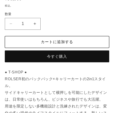
常
税込。
価
数量
数
格
量
T-
T-
SHOP
SHOP
MAX
MAX
MF
MF
カートに追加する
NV
NV
の
の
今すぐ購入
数
数
量
量
を
を
● T-SHOP ●
減
増
ROLSER初のバックパック×キャリーカートの2in1スタイ
ら
や
ル。
す
す
サイドキャリーカートとして横押しを可能にしたデザイン
は、日常使いはもちろん、ビジネスや旅行でも大活躍。
用途を限定しない多機能設計と洗練されたデザインは、変
化の多い現代のライフスタイルにフィットする、新しいス