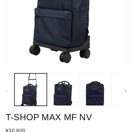
モ
ー
ダ
ル
で
メ
デ
ィ
ア
T-SHOP MAX MF NV
(1)
(2
を
開
通
¥30,800
く