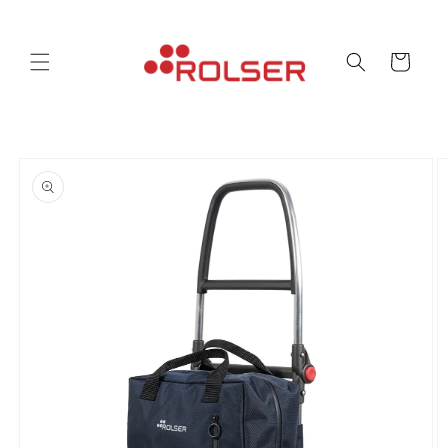
コンテ
ンツに
カ
進む
ー
ト
商品情
報にス
キップ