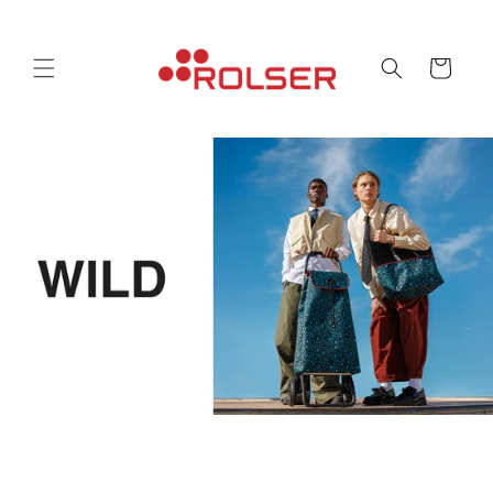
コンテ
ンツに
カ
進む
ー
ト