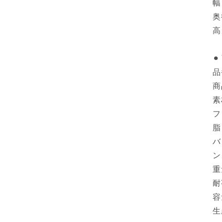
幅
奥
高
⚫
品
商
素
フ
脂
バ
ン
重
耐
容
生