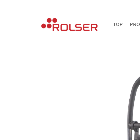
コンテ
ンツに
進む
TOP
PRO
商品情
報にス
キップ