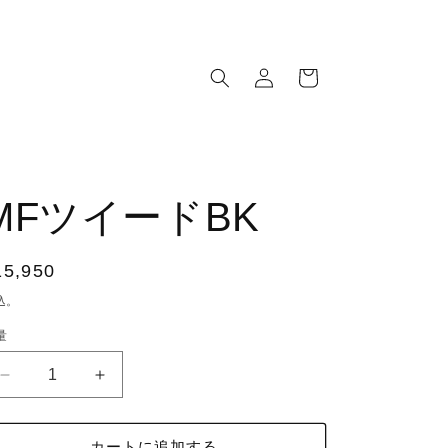
ロ
カ
グ
ー
イ
ト
ン
MFツイードBK
通
15,950
常
込。
価
量
格
MF
MF
ツ
ツ
イ
イ
カートに追加する