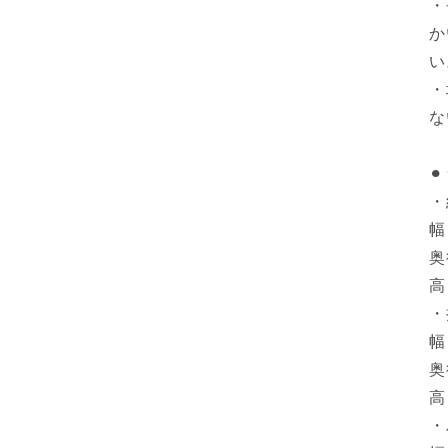
・
か
い
・
な
⚫
・
幅
奥
高
・
幅
奥
高
・