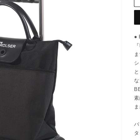
●
『
ま
シ
と
な
B
素
ま
バ
タ