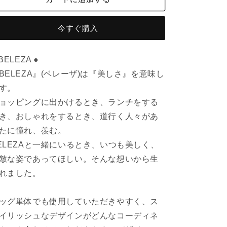
ー
ー
ド
ド
BK
BK
今すぐ購入
の
の
数
数
 BELEZA ●
量
量
BELEZA』(ベレーザ)は『美しさ』を意味し
を
を
減
増
す。
ら
や
ョッピングに出かけるとき、ランチをする
す
す
き、おしゃれをするとき、道行く人々があ
たに憧れ、羨む。
ELEZAと一緒にいるとき、いつも美しく、
敵な姿であってほしい。そんな想いから生
れました。
ッグ単体でも使用していただきやすく、ス
イリッシュなデザインがどんなコーディネ