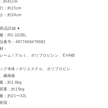
：約41cm
行：約15cm
さ：約34cm
︎ 商品詳細 ⚫︎
番：RS-102BL
品番号：4977468479982
材：
レーム / アルミ、ポリプロピレン、EVA樹
ッグ本体 / ポリエステル、ポリプロピレ
、繊維板
量：約1.6kg
荷重：約15kg
量：約21〜32L
産国：