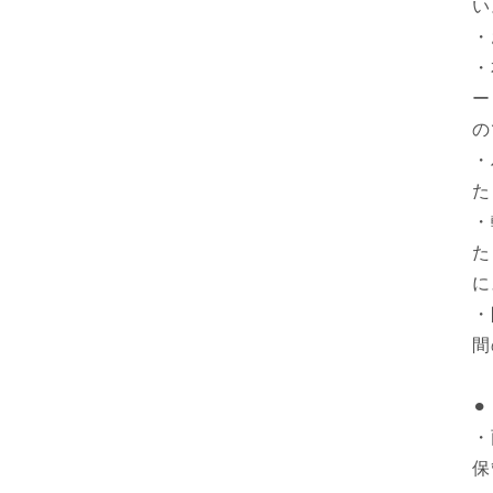
い
・
・
ー
の
・
た
・
た
に
・
間
⚫
・
保