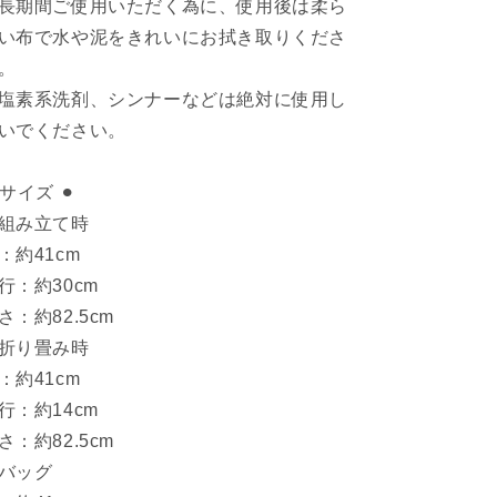
長期間ご使用いただく為に、使用後は柔ら
い布で水や泥をきれいにお拭き取りくださ
。
塩素系洗剤、シンナーなどは絶対に使用し
いでください。
︎ サイズ ⚫︎
組み立て時
：約41cm
行：約30cm
さ：約82.5cm
折り畳み時
：約41cm
行：約14cm
さ：約82.5cm
バッグ