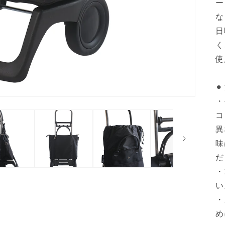
ー
な
日
く
使
⚫
・
コ
異
味
だ
・
い
・
め