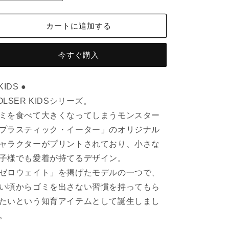
ラ
ラ
ス
ス
カートに追加する
テ
テ
ィ
ィ
ッ
ッ
今すぐ購入
ク
ク
イ
イ
KIDS ●
ー
ー
OLSER KIDSシリーズ。
タ
タ
ミを食べて大きくなってしまうモンスター
ー
ー
GR
GR
プラスティック・イーター」のオリジナル
の
の
ャラクターがプリントされており、小さな
数
数
子様でも愛着が持てるデザイン。
量
量
ゼロウェイト」を掲げたモデルの一つで、
を
を
い頃からゴミを出さない習慣を持ってもら
減
増
ら
や
たいという知育アイテムとして誕生しまし
す
す
。