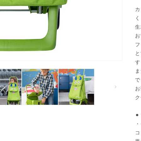
カ
く
生
お
フ
と
す
ま
で
お
ク
⚫
・
コ