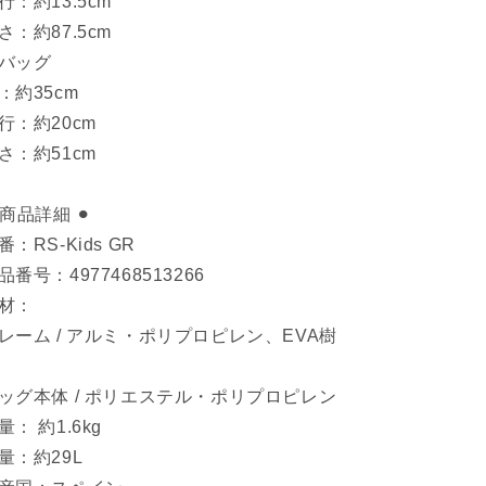
行：約13.5cm
さ：約87.5cm
バッグ
：約35cm
行：約20cm
さ：約51cm
︎ 商品詳細 ⚫︎
番：RS-Kids GR
品番号：4977468513266
材：
レーム / アルミ・ポリプロピレン、EVA樹
ッグ本体 / ポリエステル・ポリプロピレン
量： 約1.6kg
量：約29L