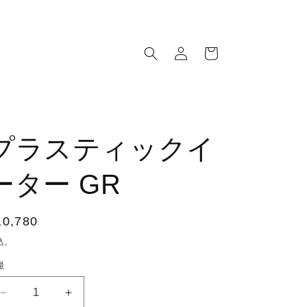
ロ
カ
グ
ー
イ
ト
ン
プラスティックイ
ーター GR
通
10,780
常
込。
価
量
格
プ
プ