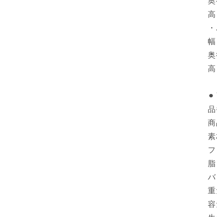
奥
高
・
幅
奥
高
⚫
品
商
素
フ
脂
バ
重
容