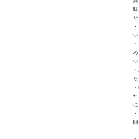
異
味
だ
・
い
・
め
い
・
た
・
た
に
・
間