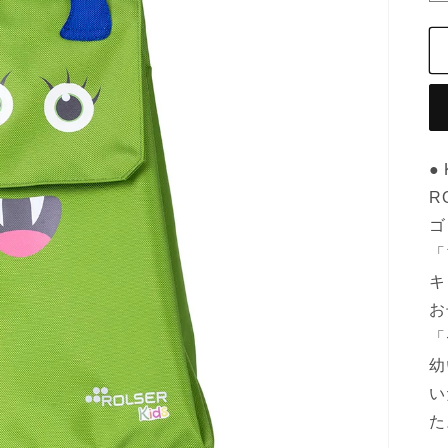
● 
R
ゴ
「
キ
お
「
幼
い
た