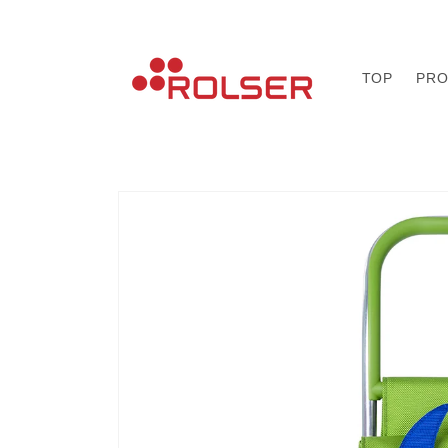
コンテ
ンツに
進む
TOP
PRO
商品情
報にス
キップ