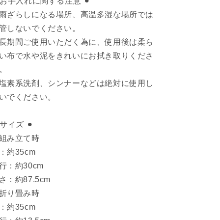
︎ お手入れに関する注意 ⚫︎
雨ざらしになる場所、高温多湿な場所では
管しないでください。
長期間ご使用いただく為に、使用後は柔ら
い布で水や泥をきれいにお拭き取りくださ
。
塩素系洗剤、シンナーなどは絶対に使用し
いでください。
︎ サイズ ⚫︎
組み立て時
：約35cm
行：約30cm
さ：約87.5cm
折り畳み時
：約35cm