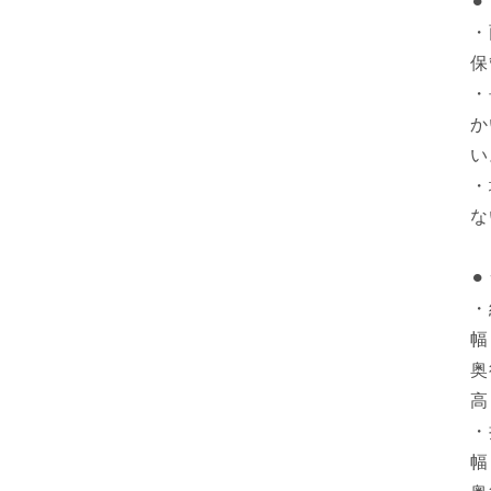
⚫
・
保
・
か
い
・
な
⚫
・
幅
奥
高
・
幅